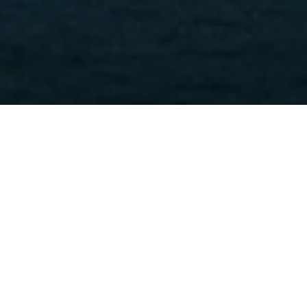
Trang chủ
Tin tức
EB-5 Set-aside Vẫn “Current”: Cơ Hội Thực
Sự Nằm Ở Đâu Cho Nhà Đầu Tư?
Tin tức
· Ngày 28.04.2026
EB-5 Set-aside Vẫn “Current”: Cơ
Hội Thực Sự Nằm Ở Đâu Cho Nhà
Đầu Tư?