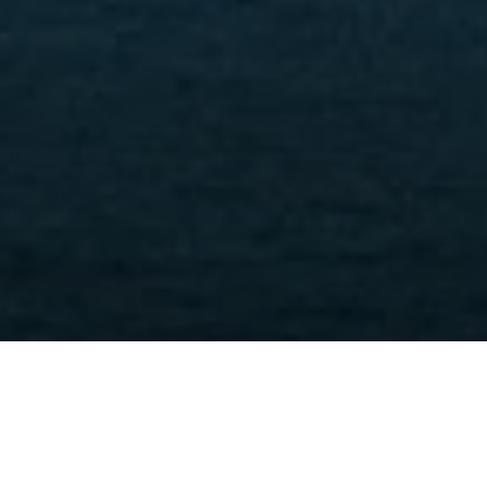
Trang chủ
Tin tức
DHS đề xuất giảm phí EB-5: Tín hiệu tích
cực cho nhà đầu tư