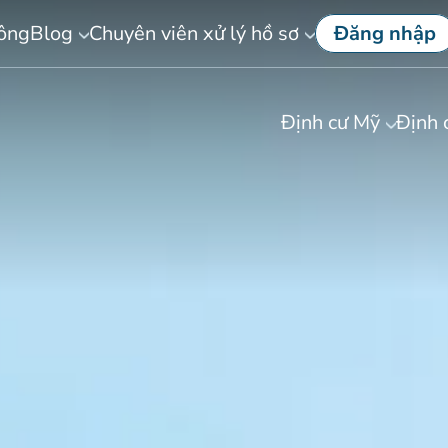
công
Blog
Chuyên viên xử lý hồ sơ
Đăng nhập
Định cư Mỹ
Định 