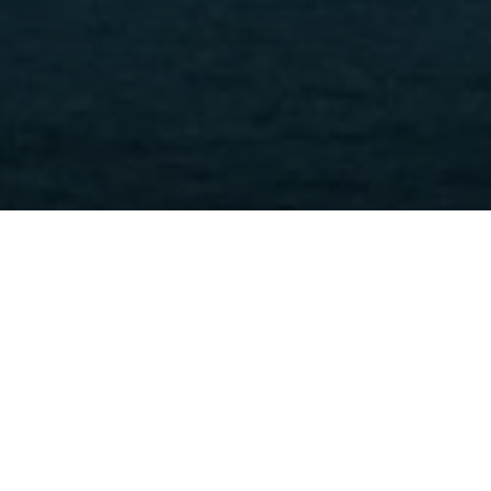
Trang chủ
Khách hàng thành công
Chúc mừng nhà đầu tư
EB-1C – Khách hàng K.P.H nhận chấp thuận chỉ 44 ngày
Khách hàng thành công
· Ngày 06.10.2025
Chúc mừng nhà đầu tư EB-1C –
Khách hàng K.P.H nhận chấp
thuận chỉ 44 ngày