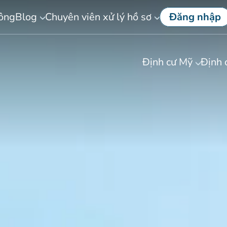
công
Blog
Chuyên viên xử lý hồ sơ
Đăng nhập
Định cư Mỹ
Định 